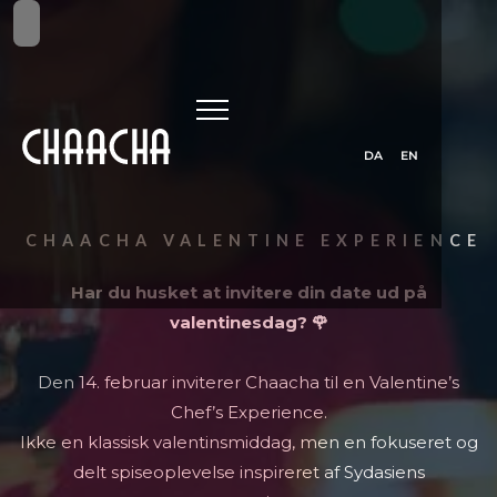
DA
EN
CHAACHA VALENTINE EXPERIENCE
Har du husket at invitere din date ud på
valentinesdag? 🌹
Den 14. februar inviterer Chaacha til en Valentine’s
Chef’s Experience.
Ikke en klassisk valentinsmiddag, men en fokuseret og
delt spiseoplevelse inspireret af Sydasiens