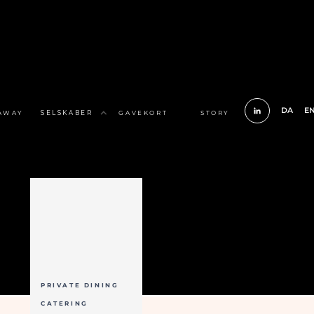
DA
E
AWAY
SELSKABER
GAVEKORT
STORY
PRIVATE DINING
CATERING