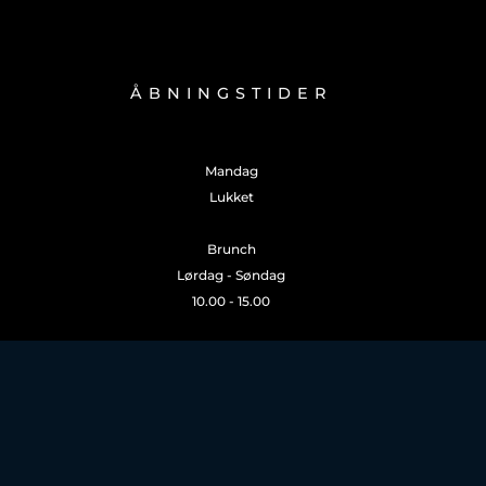
ÅBNINGSTIDER
Mandag
Lukket
Brunch
Lørdag - Søndag
10.00 - 15.00
Aften
Tirsdag - Torsdag
17.00 - 22.30
*Køkkenet lukker 21.00
Fredag - Lørdag
17.00 - 00.00